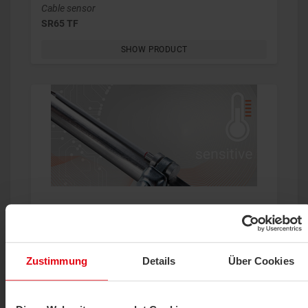
Cable sensor
SR65 TF
SHOW PRODUCT
Cable sensor, Surface sensor
PR25
SHOW PRODUCT
Zustimmung
Details
Über Cookies