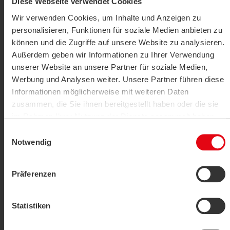
Diese Webseite verwendet Cookies
Wir verwenden Cookies, um Inhalte und Anzeigen zu
personalisieren, Funktionen für soziale Medien anbieten zu
können und die Zugriffe auf unsere Website zu analysieren.
Außerdem geben wir Informationen zu Ihrer Verwendung
unserer Website an unsere Partner für soziale Medien,
Cable sensor, Surface sensor
Werbung und Analysen weiter. Unsere Partner führen diese
PR25+
Informationen möglicherweise mit weiteren Daten
zusammen, die Sie ihnen bereitgestellt haben oder die sie
SHOW PRODUCT
im Rahmen Ihrer Nutzung der Dienste gesammelt haben.
Einwilligungsauswahl
Datenschutzerklärung
|
Impressum
Notwendig
Präferenzen
Statistiken
Cable sensor, Surface sensor