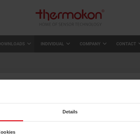
DOWNLOADS
INDIVIDUAL
COMPANY
CONTACT
atalogues
View online:
Details
Cookies