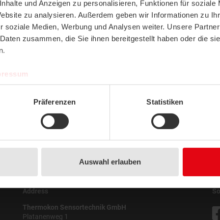
nhalte und Anzeigen zu personalisieren, Funktionen für soziale
Download:
Website zu analysieren. Außerdem geben wir Informationen zu I
r soziale Medien, Werbung und Analysen weiter. Unsere Partner
 Daten zusammen, die Sie ihnen bereitgestellt haben oder die s
n.
pressum
In case you have any issues displ
browser cache. If you don't kno
of the following guides:
Präferenzen
Statistiken
Mozilla Firefox
|
Google Chrome
Auswahl erlauben
Address
So
Thermokon Sensortechnik GmbH
Platanenweg 1