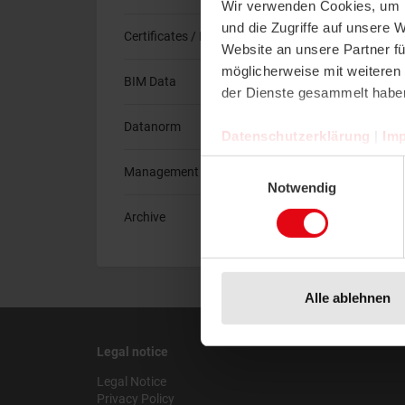
Wir verwenden Cookies, um I
und die Zugriffe auf unsere 
Certificates / Declarations
Website an unsere Partner fü
möglicherweise mit weiteren
BIM Data
der Dienste gesammelt habe
Datanorm
Datenschutzerklärung
|
Im
Einwilligungsauswahl
Management of Returns
Notwendig
Archive
Alle ablehnen
Legal notice
Legal Notice
Privacy Policy