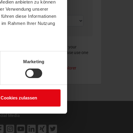
 Medien anbieten zu können
hrer Verwendung unserer
 führen diese Informationen
ie im Rahmen Ihrer Nutzung
aying the flip catalogue, please clear your
w how to clear the browser cache, please use one
Marketing
|
Microsoft Edge
|
Safari
|
Internet Explorer
Cookies zulassen
cial Media