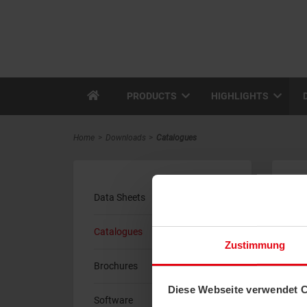
PRODUCTS
HIGHLIGHTS
Home
Downloads
Catalogues
C
Data Sheets
Catalogues
Zustimmung
Brochures
Diese Webseite verwendet 
Software