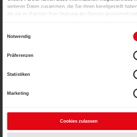
OF14
weiteren Daten zusammen, die Sie ihnen bereitgestellt habe
die sie im Rahmen Ihrer Nutzung der Dienste gesammelt ha
VISUALIZZA PRODOTTI
Datenschutzerklärung
|
Impressum
Einwilligungsauswahl
Notwendig
Präferenzen
Statistiken
Sonda a cavo, Sensore di superficie
Marketing
OF14+
VISUALIZZA PRODOTTI
Cookies zulassen