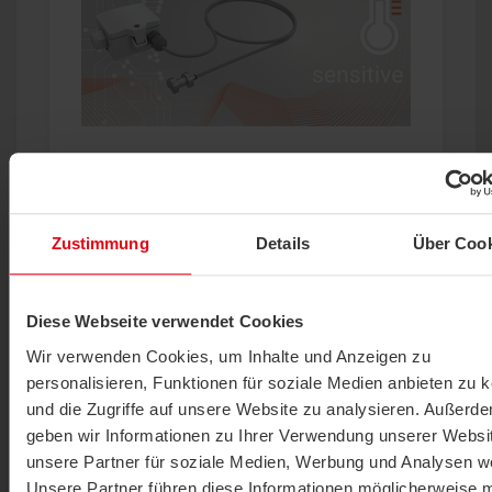
Sonda a cavo, Sensore di superficie
PR25+
VISUALIZZA PRODOTTI
Zustimmung
Details
Über Cook
Diese Webseite verwendet Cookies
Wir verwenden Cookies, um Inhalte und Anzeigen zu
personalisieren, Funktionen für soziale Medien anbieten zu 
und die Zugriffe auf unsere Website zu analysieren. Außerd
geben wir Informationen zu Ihrer Verwendung unserer Websi
unsere Partner für soziale Medien, Werbung und Analysen we
Sonda a cavo, Sensore di superficie
Unsere Partner führen diese Informationen möglicherweise m