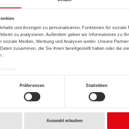
Pendulum sensor, Room sensor
Pendulum sensor, Room sens
RPF40
RPF40+
Cookies
nhalte und Anzeigen zu personalisieren, Funktionen für soziale
SHOW PRODUCT
SHOW PRODUCT
Website zu analysieren. Außerdem geben wir Informationen zu I
r soziale Medien, Werbung und Analysen weiter. Unsere Partner
 Daten zusammen, die Sie ihnen bereitgestellt haben oder die s
n.
pressum
Präferenzen
Statistiken
Pendulum sensor, Room sensor
Pendulum sensor, Room sens
RPF100+
FTP+
SHOW PRODUCT
SHOW PRODUCT
Auswahl erlauben