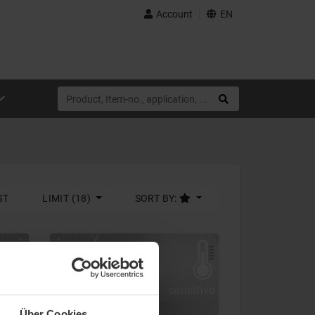
Account
EN
ST
LIMIT (18)
SORT BY:
Über Cookies