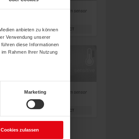
or
Pendulum sensor, Room sensor
RPF100
 Medien anbieten zu können
SHOW PRODUCT
hrer Verwendung unserer
 führen diese Informationen
ie im Rahmen Ihrer Nutzung
Marketing
or
Pendulum sensor, Room sensor
LP+
SHOW PRODUCT
Cookies zulassen