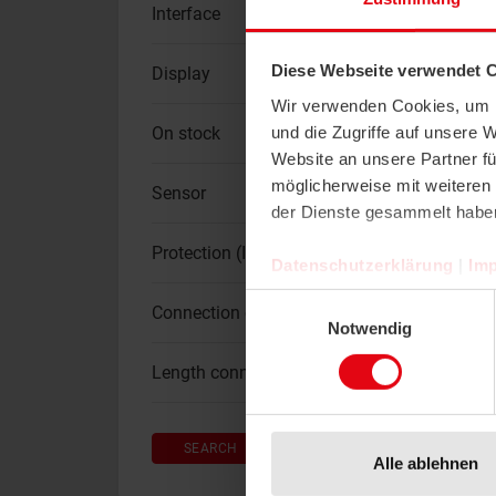
Interface
Diese Webseite verwendet 
Display
Wir verwenden Cookies, um I
und die Zugriffe auf unsere 
On stock
Website an unsere Partner fü
möglicherweise mit weiteren
Sensor
der Dienste gesammelt habe
Protection (IP)
Datenschutzerklärung
|
Im
Einwilligungsauswahl
Connection cable
Notwendig
Length connection wire
SEARCH
RESET
Alle ablehnen