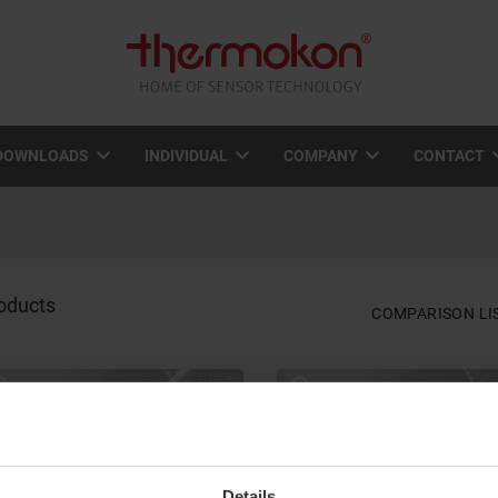
DOWNLOADS
INDIVIDUAL
COMPANY
CONTACT
oducts
COMPARISON LI
Details