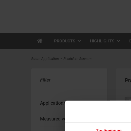
PRODUCTS
HIGHLIGHTS
Room Application
Pendulum Sensors
Filter
Pr
Application/type
Measured values
Zustimmung