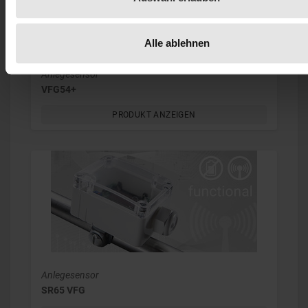
Alle ablehnen
Anlegesensor
VFG54+
PRODUKT ANZEIGEN
Anlegesensor
SR65 VFG