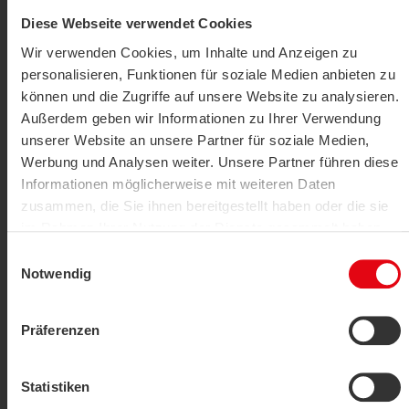
Diese Webseite verwendet Cookies
Wir verwenden Cookies, um Inhalte und Anzeigen zu
personalisieren, Funktionen für soziale Medien anbieten zu
können und die Zugriffe auf unsere Website zu analysieren.
Außerdem geben wir Informationen zu Ihrer Verwendung
unserer Website an unsere Partner für soziale Medien,
Werbung und Analysen weiter. Unsere Partner führen diese
Differential pressure gauge
Informationen möglicherweise mit weiteren Daten
DPG
zusammen, die Sie ihnen bereitgestellt haben oder die sie
SHOW PRODUCT
im Rahmen Ihrer Nutzung der Dienste gesammelt haben.
Einwilligungsauswahl
Datenschutzerklärung
|
Impressum
Notwendig
Präferenzen
Statistiken