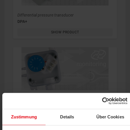
Differential pressure transducer
DPA+
SHOW PRODUCT
Differential pressure switch
PS
Zustimmung
Details
Über Cookies
SHOW PRODUCT