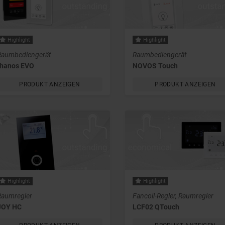
Highlight
Highlight
Raumbediengerät
Raumbediengerät
thanos EVO
NOVOS Touch
PRODUKT ANZEIGEN
PRODUKT ANZEIGEN
Highlight
Highlight
Raumregler
Fancoil-Regler, Raumregler
JOY HC
LCF02 QTouch