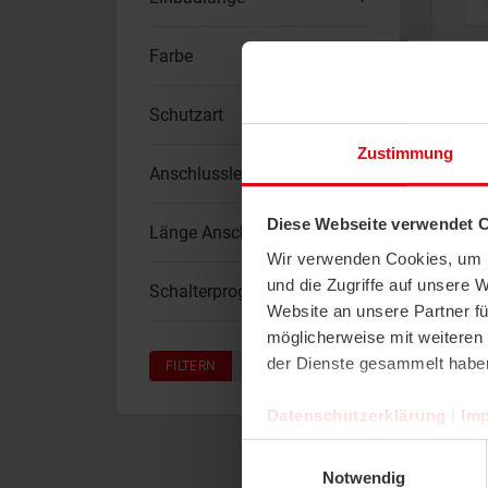
Farbe
Schutzart
Zustimmung
Anschlussleitung
Diese Webseite verwendet 
Länge Anschlussleitung
Wir verwenden Cookies, um I
und die Zugriffe auf unsere 
Schalterprogramme
Website an unsere Partner fü
möglicherweise mit weiteren
der Dienste gesammelt habe
FILTERN
ZURÜCKSETZEN
Datenschutzerklärung
|
Im
Einwilligungsauswahl
Notwendig