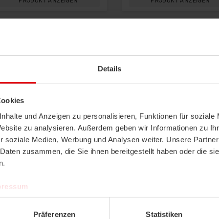
PRODUKT ANZEIGEN
PRODUKT ANZEIGEN
Details
Highlight
Neu
Highlight
Neu
Cookies
Deckensensor, Gateway
Deckensensor
nhalte und Anzeigen zu personalisieren, Funktionen für soziale
thevios HUB
thevios 5
Website zu analysieren. Außerdem geben wir Informationen zu I
PRODUKT ANZEIGEN
PRODUKT ANZEIGEN
r soziale Medien, Werbung und Analysen weiter. Unsere Partner
 Daten zusammen, die Sie ihnen bereitgestellt haben oder die s
n.
pressum
Präferenzen
Statistiken