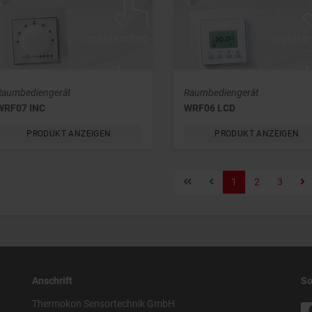
Raumbediengerät
Raumbediengerät
WRF07 INC
WRF06 LCD
PRODUKT ANZEIGEN
PRODUKT ANZEIGEN
1
2
3
Anschrift
So
Thermokon Sensortechnik GmbH