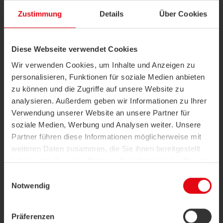
finden Sie
hier
Zustimmung
Details
Über Cookies
Diese Webseite verwendet Cookies
Wir verwenden Cookies, um Inhalte und Anzeigen zu
Technische Highlights
personalisieren, Funktionen für soziale Medien anbieten
Elegantes, flaches Design mit hochwertiger
zu können und die Zugriffe auf unsere Website zu
Verarbeitung
analysieren. Außerdem geben wir Informationen zu Ihrer
(verfügbar in schwarz oder weiß)
Verwendung unserer Website an unsere Partner für
Flexibilität durch unterschiedliche Ausführungen
soziale Medien, Werbung und Analysen weiter. Unsere
sowie Abschaltfunktion
®
®
Erhältlich als LoRaWAN
und EasySens
Partner führen diese Informationen möglicherweise mit
(EnOcean) Funk-Variante
weiteren Daten zusammen, die Sie ihnen bereitgestellt
Bedarfsoptimierte Steuerung durch Einrichtung
haben oder die sie im Rahmen Ihrer Nutzung der Dienste
unterschiedlicher Nutzungsprofile
gesammelt haben.
(Kalenderfunktion)
Einwilligungsauswahl
Möglichkeit zur Anbindung an die
Notwendig
Gebäudeleittechnik
Datenschutzerklärung
|
Impressum
Mit integrierter ECO-Funktion für mehr
Energieeffizienz
Präferenzen
Change-Over-Anwendungen über