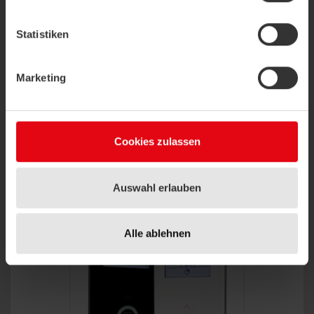
Temperatursensor oder digitalen Schaltkontakt
Optionale Anbindung eines externen
Statistiken
Temperatursensors
Einfache Konfiguration via Software (uConfig) oder
BUS
Anwendungsoptimierte Ausführungen in 24 V und
Marketing
230 V:
JOY HC – Heiz-/Kühlthermostat
JOY Fancoil/Fancoil EC – Heizthermostat-/Fancoil-
Kombination
Cookies zulassen
Weitere technische Informationen zum Fancoil- /
Raumregler JOY finden Sie hier:
JOY Fancoil
|
JOY Heating/Cooling
Auswahl erlauben
Alle ablehnen