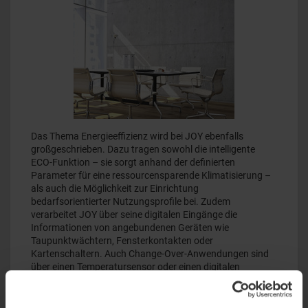
Das Thema Energieeffizienz wird bei JOY ebenfalls
großgeschrieben. Dazu tragen sowohl die intelligente
ECO-Funktion – sie sorgt anhand der definierten
Parameter für eine ressourcensparende Klimatisierung –
als auch die Möglichkeit zur Einrichtung
bedarfsorientierter Nutzungsprofile bei. Zudem
verarbeitet JOY über seine digitalen Eingänge die
Informationen von angebundenen Geräten wie
Taupunktwächtern, Fensterkontakten oder
Kartenschaltern. Auch Change-Over-Anwendungen sind
über einen Temperatursensor oder einen digitalen
Schaltkontakt möglich.
Die aktuelle Broschüre zum Raumthermostat JOY