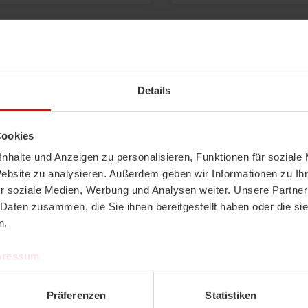
Details
Highlight
Nouveau
Highlight
Nouveau
Cookies
Capteur de plafond, Passerelle
Capteur de plafond
nhalte und Anzeigen zu personalisieren, Funktionen für soziale
thevios HUB
thevios 5
Website zu analysieren. Außerdem geben wir Informationen zu I
AFFICHER LE PRODUIT
AFFICHER LE PRODUIT
r soziale Medien, Werbung und Analysen weiter. Unsere Partner
 Daten zusammen, die Sie ihnen bereitgestellt haben oder die s
n.
pressum
Präferenzen
Statistiken