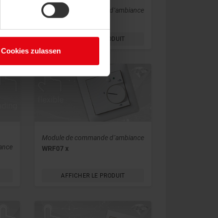
ance
Module de commande d´ambiance
NOVOS 3 x
AFFICHER LE PRODUIT
Cookies zulassen
Module de commande d´ambiance
ance
WRF07 x
AFFICHER LE PRODUIT