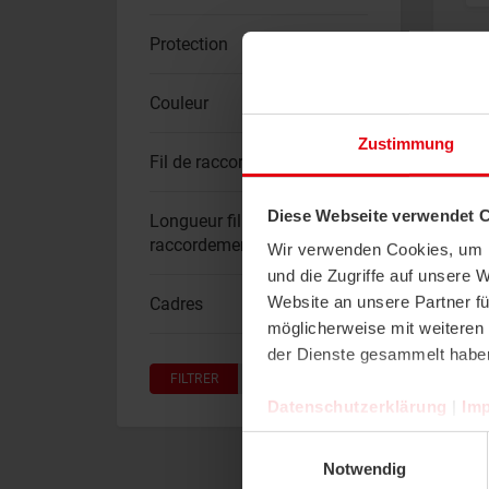
Protection
Couleur
Zustimmung
Fil de raccordement
Diese Webseite verwendet 
Longueur fil de
raccordement
Wir verwenden Cookies, um I
und die Zugriffe auf unsere 
Website an unsere Partner fü
Cadres
möglicherweise mit weiteren
der Dienste gesammelt habe
FILTRER
RÉINITIALISER
Datenschutzerklärung
|
Im
Einwilligungsauswahl
Notwendig