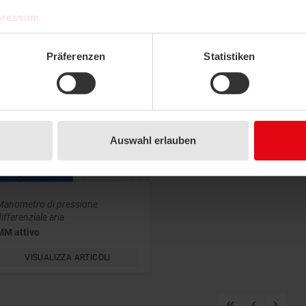
pressum
odotti
Präferenzen
Statistiken
LISTA DI
COMPARAZIONE
Auswahl erlauben
Manometro di pressione
ifferenziale aria
MM attivo
VISUALIZZA ARTICOLI