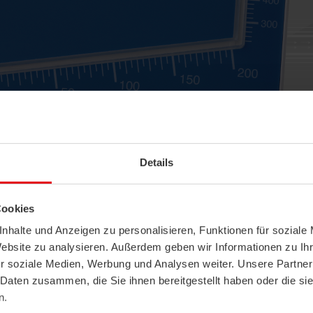
Details
dia Gassosi
M
Cookies
ometro compatto a tubo inclinato a pressione differenziale per la visualizzazione e i
nhalte und Anzeigen zu personalisieren, Funktionen für soziale
anti di ventilazione e di condizionamento dell'aria.
Website zu analysieren. Außerdem geben wir Informationen zu I
r soziale Medien, Werbung und Analysen weiter. Unsere Partner
 Daten zusammen, die Sie ihnen bereitgestellt haben oder die s
i tecnici
BIM
Istruzioni tecniche
Software
Imma
n.