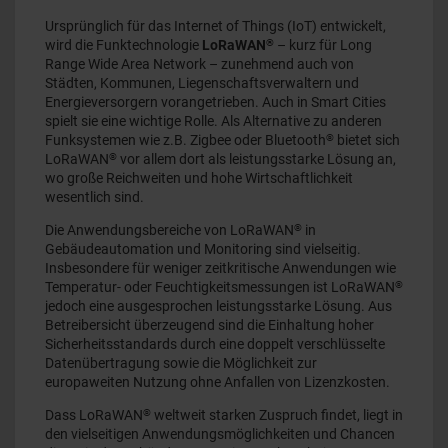
Ursprünglich für das Internet of Things (IoT) entwickelt,
®
wird die Funktechnologie
LoRaWAN
– kurz für Long
Range Wide Area Network – zunehmend auch von
Städten, Kommunen, Liegenschaftsverwaltern und
Energieversorgern vorangetrieben. Auch in Smart Cities
spielt sie eine wichtige Rolle. Als Alternative zu anderen
®
Funksystemen wie z.B. Zigbee oder Bluetooth
bietet sich
®
LoRaWAN
vor allem dort als leistungsstarke Lösung an,
wo große Reichweiten und hohe Wirtschaftlichkeit
wesentlich sind.
®
Die Anwendungsbereiche von LoRaWAN
in
Gebäudeautomation und Monitoring sind vielseitig.
Insbesondere für weniger zeitkritische Anwendungen wie
®
Temperatur- oder Feuchtigkeitsmessungen ist LoRaWAN
jedoch eine ausgesprochen leistungsstarke Lösung. Aus
Betreibersicht überzeugend sind die Einhaltung hoher
Sicherheitsstandards durch eine doppelt verschlüsselte
Datenübertragung sowie die Möglichkeit zur
europaweiten Nutzung ohne Anfallen von Lizenzkosten.
®
Dass LoRaWAN
weltweit starken Zuspruch findet, liegt in
den vielseitigen Anwendungsmöglichkeiten und Chancen