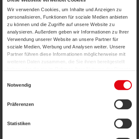
®
Schema di connessione al cloud LoRaWAN
Wir verwenden Cookies, um Inhalte und Anzeigen zu
personalisieren, Funktionen für soziale Medien anbieten
zu können und die Zugriffe auf unsere Website zu
analysieren. Außerdem geben wir Informationen zu Ihrer
Verwendung unserer Website an unsere Partner für
soziale Medien, Werbung und Analysen weiter. Unsere
Partner führen diese Informationen möglicherweise mit
weiteren Daten zusammen, die Sie ihnen bereitgestellt
haben oder die sie im Rahmen Ihrer Nutzung der Dienste
gesammelt haben.
Einwilligungsauswahl
Building Management System (BMS) Integration
Notwendig
Datenschutzerklärung
|
Impressum
Protocol conversion and integration into the (existing)
BMS
Präferenzen
Step 3 – Converter:
The converter combines the network and application
server into a single device while also handling protocol
Statistiken
®
conversion. It directly converts LoRaWAN
data to
Modbus TCP/IP and BACnet IP, enabling seamless
integration with a Building Management System (BMS).