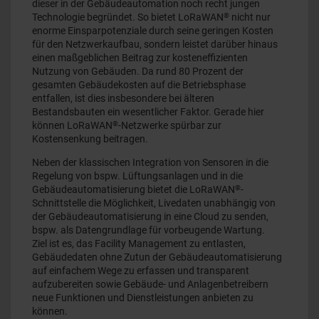
dieser in der Gebäudeautomation noch recht jungen
®
Technologie begründet. So bietet LoRaWAN
nicht nur
enorme Einsparpotenziale durch seine geringen Kosten
für den Netzwerkaufbau, sondern leistet darüber hinaus
einen maßgeblichen Beitrag zur kosteneffizienten
Nutzung von Gebäuden. Da rund 80 Prozent der
gesamten Gebäudekosten auf die Betriebsphase
entfallen, ist dies insbesondere bei älteren
Bestandsbauten ein wesentlicher Faktor. Gerade hier
®
können LoRaWAN
-Netzwerke spürbar zur
Kostensenkung beitragen.
Neben der klassischen Integration von Sensoren in die
Regelung von bspw. Lüftungsanlagen und in die
®
Gebäudeautomatisierung bietet die LoRaWAN
-
Schnittstelle die Möglichkeit, Livedaten unabhängig von
der Gebäudeautomatisierung in eine Cloud zu senden,
bspw. als Datengrundlage für vorbeugende Wartung.
Ziel ist es, das Facility Management zu entlasten,
Gebäudedaten ohne Zutun der Gebäudeautomatisierung
auf einfachem Wege zu erfassen und transparent
aufzubereiten sowie Gebäude- und Anlagenbetreibern
neue Funktionen und Dienstleistungen anbieten zu
können.