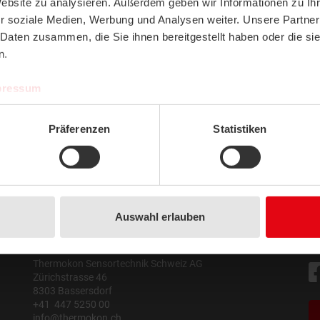
Website zu analysieren. Außerdem geben wir Informationen zu I
r soziale Medien, Werbung und Analysen weiter. Unsere Partner
Accessori
Accessori
 Daten zusammen, die Sie ihnen bereitgestellt haben oder die s
Protezioni Custodie /
Filtri
n.
Antimanomissione
pressum
VISUALIZZA PRODOTTI
VISUALIZZA PRODOTTI
Präferenzen
Statistiken
Auswahl erlauben
Indirizzo
So
Thermokon Sensortechnik Schweiz AG
Zürichstrasse 46
8303 Bassersdorf
+41 447 5250 00
info@thermokon.ch