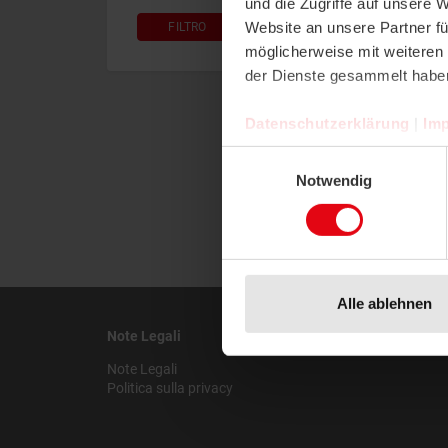
und die Zugriffe auf unsere 
Website an unsere Partner fü
FILTRO
RESET
möglicherweise mit weiteren
der Dienste gesammelt habe
Datenschutzerklärung
|
Im
Einwilligungsauswahl
Notwendig
Alle ablehnen
Note Legali
Note Legali
Politica sulla privacy