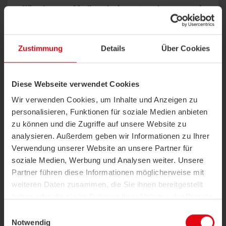
Why does my Modbus device not work
reliably?
Zustimmung
Details
Über Cookies
What is the baud rate and parity?
Diese Webseite verwendet Cookies
Wir verwenden Cookies, um Inhalte und Anzeigen zu
personalisieren, Funktionen für soziale Medien anbieten
zu können und die Zugriffe auf unsere Website zu
How many Modbus participants are
analysieren. Außerdem geben wir Informationen zu Ihrer
possible?
Verwendung unserer Website an unsere Partner für
soziale Medien, Werbung und Analysen weiter. Unsere
Partner führen diese Informationen möglicherweise mit
weiteren Daten zusammen, die Sie ihnen bereitgestellt
Why can't I establish a connection to my
haben oder die sie im Rahmen Ihrer Nutzung der Dienste
Modbus device(s)?
gesammelt haben.
Einwilligungsauswahl
Notwendig