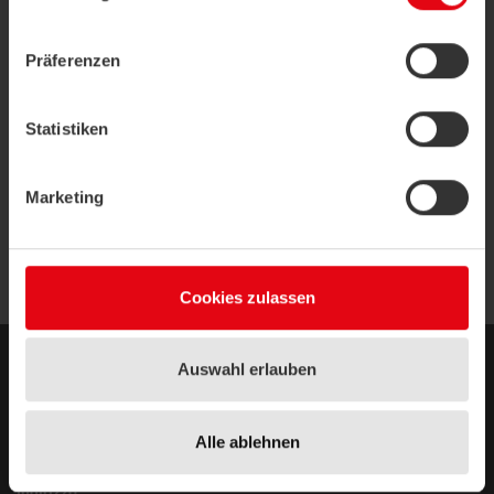
Datenschutzerklärung
|
Impressum
Präferenzen
How to connect a Modbus device to a
computer?
Statistiken
Marketing
What means the message 'Illegal Data
Value'?
Cookies zulassen
Auswahl erlauben
Note Legali
Note Legali
Politica sulla privacy
Alle ablehnen
Indirizzo