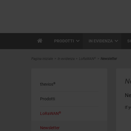
PRODOTTI
IN EVIDENZA
S
®
Pagina iniziale
In evidenza
LoRaWAN
Newsletter
N
®
thevios
Ne
Prodotti
If 
®
LoRaWAN
Newsletter