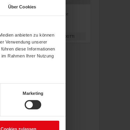
Über Cookies
Manometro di pressione
differenziale aria
DPG
 Medien anbieten zu können
VISUALIZZA PRODOTTI
hrer Verwendung unserer
 führen diese Informationen
ie im Rahmen Ihrer Nutzung
Marketing
Cookies zulassen