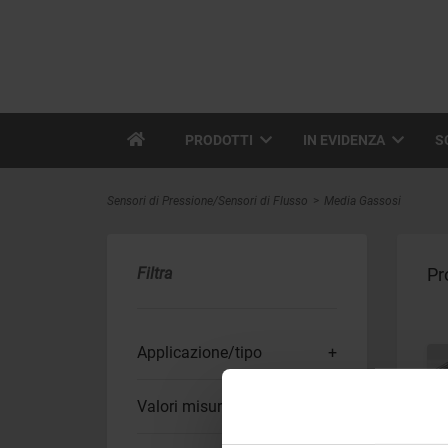
PRODOTTI
IN EVIDENZA
S
Sensori di Pressione/Sensori di Flusso
Media Gassosi
Filtra
Pr
Applicazione/tipo
Valori misurati