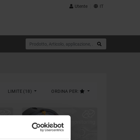
Utente
IT
LIMITE (18)
ORDINA PER: