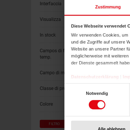
Interfaccia
Zustimmung
Visualizza
d
Diese Webseite verwendet 
In stock
Wir verwenden Cookies, um I
und die Zugriffe auf unsere 
Website an unsere Partner fü
Campos di funzionamento
möglicherweise mit weiteren
temp.
der Dienste gesammelt habe
Campo di misura pressione
Datenschutzerklärung
|
Im
Einwilligungsauswahl
Classe di protezione
Notwendig
d
Colore
FILTRO
RESET
Alle ablehnen