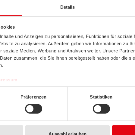
Details
Trasmettitore di pressione
Pressostato differenziale
ifferenziale
PS
Cookies
DPA+
nhalte und Anzeigen zu personalisieren, Funktionen für soziale
VISUALIZZA PRODOTTI
VISUALIZZA PRODOTTI
Website zu analysieren. Außerdem geben wir Informationen zu I
r soziale Medien, Werbung und Analysen weiter. Unsere Partner
 Daten zusammen, die Sie ihnen bereitgestellt haben oder die s
n.
pressum
Präferenzen
Statistiken
Manometro di pressione
ifferenziale aria
MM
VISUALIZZA PRODOTTI
Auswahl erlauben