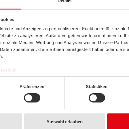
Details
Cookies
nhalte und Anzeigen zu personalisieren, Funktionen für soziale
Website zu analysieren. Außerdem geben wir Informationen zu I
r soziale Medien, Werbung und Analysen weiter. Unsere Partner
 Daten zusammen, die Sie ihnen bereitgestellt haben oder die s
n.
pressum
Montageflansch
Montageflansch MF6
Klemmv
MF6DS flexibel
Messing (geeignet für
KL6VA 
(geeignet für Ø=6
Ø=6 mm)
mit Sch
Präferenzen
Statistiken
mm)
Art-Nr.: 3407
7,80 EUR
Edelsta
rt-Nr.: 669016
7,80 EUR
Art-Nr.: 
ARTIKEL ANZEIGEN
ARTIKEL ANZEIGEN
ARTI
ZUM PROJEKT HINZUFÜGEN
ZUM PROJEKT HINZUFÜGEN
ZUM PRO
Auswahl erlauben
Vergleichen
Vergleichen