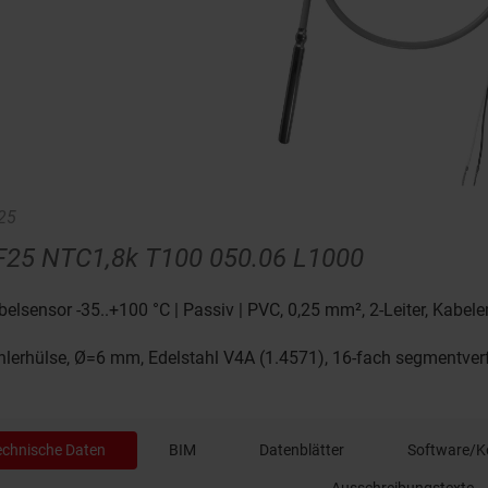
25
F25 NTC1,8k T100 050.06 L1000
belsensor -35..+100 °C | Passiv | PVC, 0,25 mm², 2-Leiter, Kabe
hlerhülse, Ø=6 mm, Edelstahl V4A (1.4571), 16-fach segmentver
echnische Daten
BIM
Datenblätter
Software/K
Ausschreibungstexte