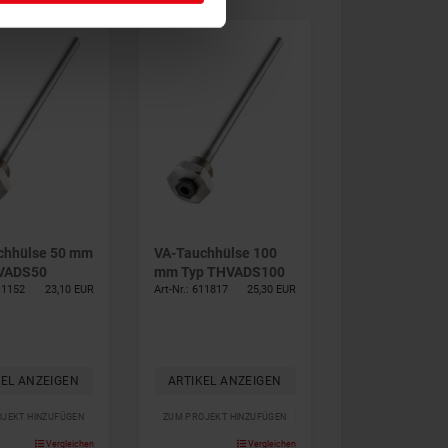
chhülse 50 mm
VA-Tauchhülse 100
VADS50
mm Typ THVADS100
611152
23,10 EUR
Art-Nr.: 611817
25,30 EUR
KEL ANZEIGEN
ARTIKEL ANZEIGEN
JEKT HINZUFÜGEN
ZUM PROJEKT HINZUFÜGEN
Vergleichen
Vergleichen