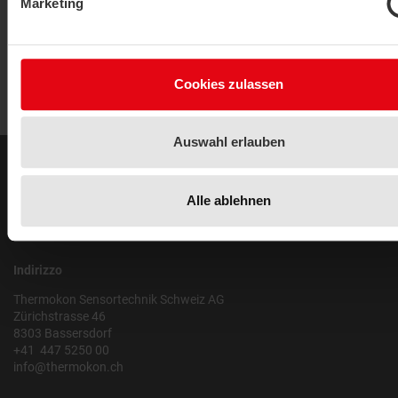
Marketing
Cookies zulassen
Auswahl erlauben
Note Legali
Alle ablehnen
Note Legali
Politica sulla privacy
Indirizzo
Thermokon Sensortechnik Schweiz AG
Zürichstrasse 46
8303 Bassersdorf
+41 447 5250 00
info@thermokon.ch