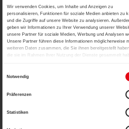
Wir verwenden Cookies, um Inhalte und Anzeigen zu
personalisieren, Funktionen für soziale Medien anbieten zu 
und die Zugriffe auf unsere Website zu analysieren. Außerd
Prodotti
geben wir Informationen zu Ihrer Verwendung unserer Websi
unsere Partner für soziale Medien, Werbung und Analysen we
LISTA DI
Unsere Partner führen diese Informationen möglicherweise m
LIMITE (18)
ORDINA PE
COMPARAZIONE
weiteren Daten zusammen, die Sie ihnen bereitgestellt habe
die sie im Rahmen Ihrer Nutzung der Dienste gesammelt ha
Datenschutzerklärung
|
Impressum
Einwilligungsauswahl
Notwendig
Präferenzen
Sonde a immersione, Sonde da canale
Statistiken
SFK01 passivo
VISUALIZZA ARTICOLI