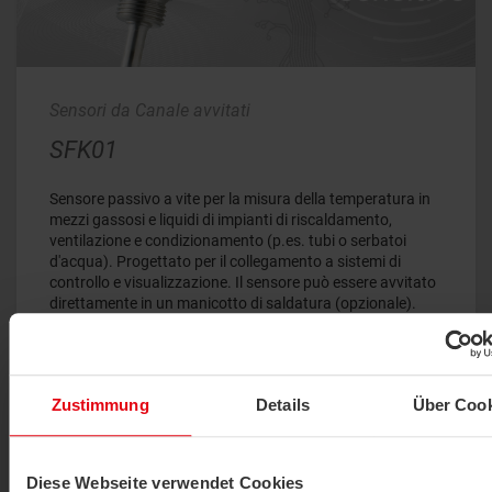
Sensori da Canale avvitati
SFK01
Sensore passivo a vite per la misura della temperatura in
mezzi gassosi e liquidi di impianti di riscaldamento,
ventilazione e condizionamento (p.es. tubi o serbatoi
d'acqua). Progettato per il collegamento a sistemi di
controllo e visualizzazione. Il sensore può essere avvitato
direttamente in un manicotto di saldatura (opzionale).
Grazie al tubo con collo da 70 mm, i tipi SFKH01 sono
ideali per applicazioni con materiali isolanti o isolanti.
Zustimmung
Details
Über Cook
Dati tecnici
BIM
Istruzioni tecniche
Software
Immagini
Certificazione
Testi di capitolato
Diese Webseite verwendet Cookies