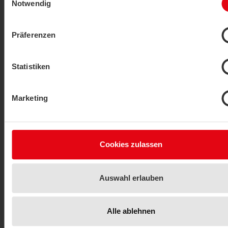
Notwendig
VISUALIZZA ARTICOLI
Präferenzen
Statistiken
Marketing
Detector di perdite
LS02+ ext. LoRaWAN
Cookies zulassen
VISUALIZZA ARTICOLI
Auswahl erlauben
Alle ablehnen