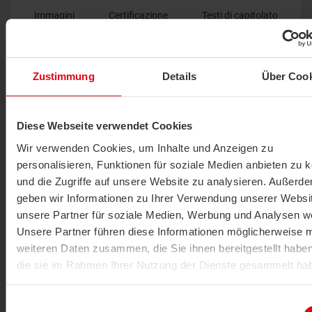
Immagini
Certificazione
Testi di capitolato
Zustimmung
Details
Über Cook
Prodotti
LISTA DI
Diese Webseite verwendet Cookies
LIMITE (18)
ORDINA PE
COMPARAZIONE
Wir verwenden Cookies, um Inhalte und Anzeigen zu
personalisieren, Funktionen für soziale Medien anbieten zu 
und die Zugriffe auf unsere Website zu analysieren. Außerd
geben wir Informationen zu Ihrer Verwendung unserer Websi
unsere Partner für soziale Medien, Werbung und Analysen we
Unsere Partner führen diese Informationen möglicherweise m
weiteren Daten zusammen, die Sie ihnen bereitgestellt habe
die sie im Rahmen Ihrer Nutzung der Dienste gesammelt ha
Detector di perdite
Datenschutzerklärung
|
Impressum
Einwilligungsauswahl
LS02+ ext. attivo