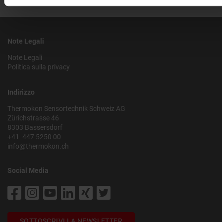
Note Legali
Note Legali
Politica sulla privacy
Indirizzo
Thermokon Sensortechnik Schweiz AG
Zürichstrasse 46
8303 Bassersdorf
+41 447 5250 00
info@thermokon.ch
Social Media
SOTTOSCRIVI LA NEWSLETTER