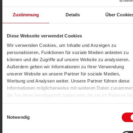
Logiciel
Images
Conformité
Texte pour cahier des charges
Zustimmung
Details
Über Cookie
Diese Webseite verwendet Cookies
Produits
Wir verwenden Cookies, um Inhalte und Anzeigen zu
personalisieren, Funktionen für soziale Medien anbieten zu
LISTE
können und die Zugriffe auf unsere Website zu analysieren.
LIMITE (18)
TRIER PAR:
COMPARATIVE
Außerdem geben wir Informationen zu Ihrer Verwendung
unserer Website an unsere Partner für soziale Medien,
Werbung und Analysen weiter. Unsere Partner führen diese
Informationen möglicherweise mit weiteren Daten zusammen
die Sie ihnen bereitgestellt haben oder die sie im Rahmen Ihr
Nutzung der Dienste gesammelt haben.
Einwilligungsauswahl
Datenschutzerklärung
|
Impressum
Notwendig
Détecteur de condensation