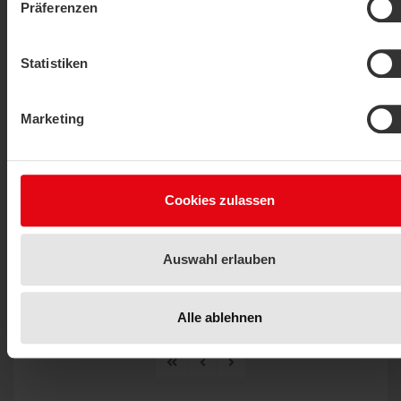
WK01+ actif
Präferenzen
AFFICHER L'ARTICLE
Statistiken
Marketing
Cookies zulassen
Détecteur de condensation
Auswahl erlauben
WK01+ ext. actif
AFFICHER L'ARTICLE
Alle ablehnen