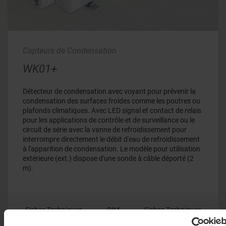
Capteurs de Condensation
WK01+
Détecteur de condensation avec voyant pour prévenir la
condensation des surfaces froides comme les poutres ou
plafonds climatiques. Avec LED signal et contact de relais
pour les applications de contrôle et de surveillance ou le
circuit de série avec la vanne de refroidissement pour
interrompre directement le débit d'eau de refroidissement
à l'apparition de condensation. Le modèle pour utilisation
extérieure (ext.) dispose d'une sonde à câble déporté (2
m).
Fiches Techniques
BIM
Fiches Techniques