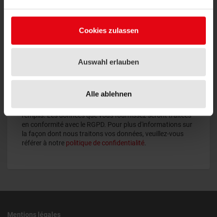
Cookies zulassen
Auswahl erlauben
Politique de confidentialité
Alle ablehnen
Les champs marqués d'un astérisque (*) doivent être
remplis. Les données que vous fournissez seront traitées
en conformité avec le RGPD. Pour plus d'informations sur
la façon dont nous traitons vos données, veuillez-vous
référer à notre
politique de confidentialité
.
Mentions légales