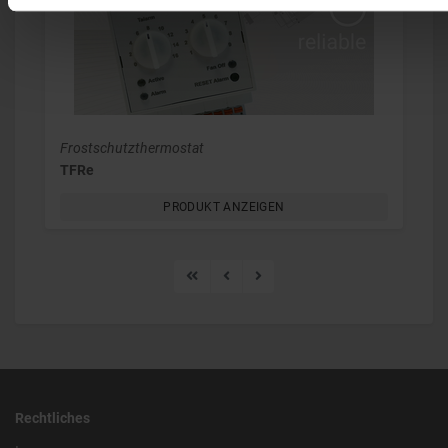
Frostschutzthermostat
TFRe
PRODUKT ANZEIGEN
Rechtliches