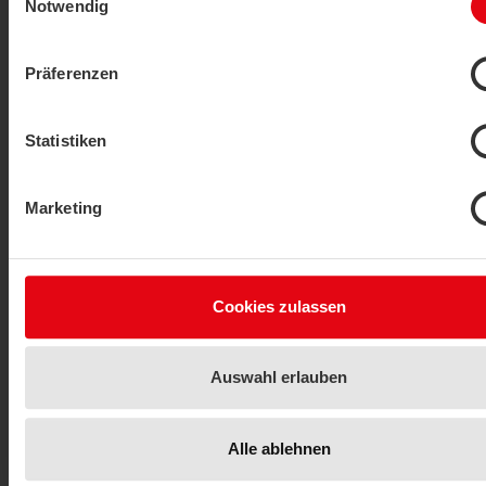
Notwendig
Leckagedetektor
LS02+ flex
Präferenzen
PRODUKT ANZEIGEN
Statistiken
Marketing
Cookies zulassen
Frostschutzthermostat
TFR
Auswahl erlauben
PRODUKT ANZEIGEN
Alle ablehnen