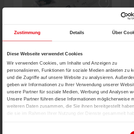
Zustimmung
Details
Über Cook
Leckagedetektor
LS02+ ext.
Diese Webseite verwendet Cookies
PRODUKT ANZEIGEN
Wir verwenden Cookies, um Inhalte und Anzeigen zu
personalisieren, Funktionen für soziale Medien anbieten zu 
und die Zugriffe auf unsere Website zu analysieren. Außerd
geben wir Informationen zu Ihrer Verwendung unserer Websi
unsere Partner für soziale Medien, Werbung und Analysen we
Unsere Partner führen diese Informationen möglicherweise m
weiteren Daten zusammen, die Sie ihnen bereitgestellt habe
die sie im Rahmen Ihrer Nutzung der Dienste gesammelt ha
Datenschutzerklärung
|
Impressum
Neu
Einwilligungsauswahl