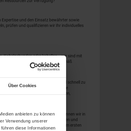
gen Ressourcen zur Verfügung?
n Expertise und den Einsatz bewährter sowie
, prüfen und qualifizieren wir Ihr individuelles
ce. Kabelgebunden oder kabellos – wir sind mit
ertraut und können diese für Sie gemäß
cht es, Ihre Wünsche problemlos und schnell zu
Über Cookies
ob es sich um Prototypenbau oder eine
twicklung und Integration von Sensoren,
gehören zu unserer Kernkompetenz.
 Medien anbieten zu können
oftware oder eine Neuentwicklung können wir in
erste Formulierung von Visionen, Ideen und
hrer Verwendung unserer
finition des Lastenheftes bis hin zum ersten
 führen diese Informationen
den gesamten Entwicklungsprozess.