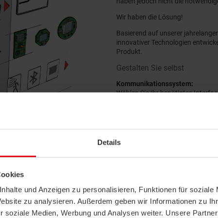
haben jedoch nicht die notwendi
Wir haben die Lösung!
Basierend auf unserer jahrelange
innovativer Technologien entwickeln
Produkt.
Gestalten Sie selbst
Kommunikationssystem:
Wählen Sie Ihr benötigtes Interfa
nahezu allen gängigen Systemen v
Anforderungen umsetzen.
Hardware:
Unsere Inhouse-SMD-Linie ermögli
Details
realisieren – unabhängig davon, 
Serienproduktion handelt. Die En
Funktionalitäten und Bauformen 
Cookies
Software:
nhalte und Anzeigen zu personalisieren, Funktionen für soziale
Die Adaption Ihrer bestehenden S
gleichem Maße abbilden. Über die 
Website zu analysieren. Außerdem geben wir Informationen zu I
Konzepten über die gemeinsame De
r soziale Medien, Werbung und Analysen weiter. Unsere Partner
Prototyp begleiten wir Sie über 