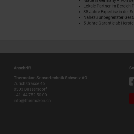
Made in Germany – Von der 
Lokale Partner im Bereich
35 Jahre Expertise in der S
Nahezu unbegrenzter Gest
5 Jahre Garantie ab Herst
Anschrift
So
Thermokon Sensortechnik Schweiz AG
Zürichstrasse 46
8303 Bassersdorf
+41 44 752 50 00
info@thermokon.ch