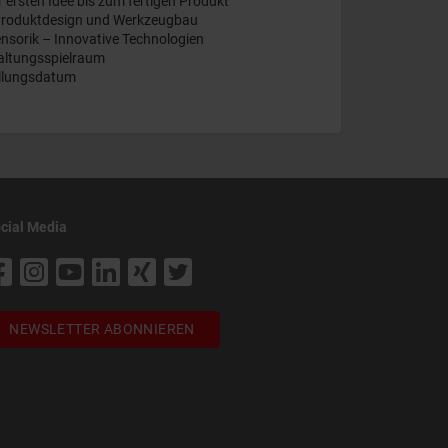
ersten Idee bis zum fertigen Produkt
 Produktdesign und Werkzeugbau
ensorik – Innovative Technologien
altungsspielraum
ellungsdatum
cial Media
NEWSLETTER ABONNIEREN