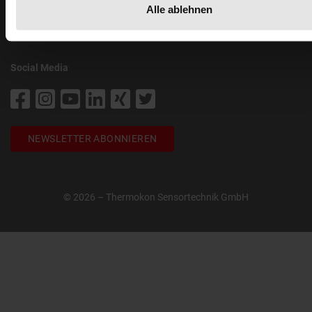
8303 Bassersdorf
Alle ablehnen
+41 447 5250 00
info@thermokon.ch
Social Media
NEWSLETTER ABONNIEREN
© 2026 – Thermokon Sensortechnik GmbH