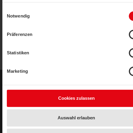
Zubehör
Datenschutzerklärung
|
Impressum
Einwilligungsauswahl
Batterien
Notwendig
PRODUKT ANZEIGEN
Präferenzen
Statistiken
Marketing
Rechtliches
Impressum
Cookies zulassen
Datenschutzerklärung
Anschrift
Auswahl erlauben
Thermokon Sensortechnik Schweiz AG
Zürichstrasse 46