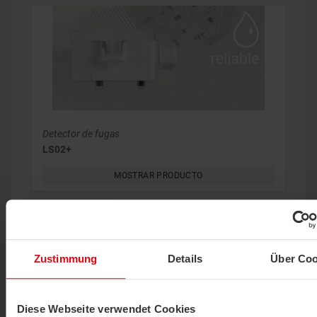
Detector de fugas
LS02+
MOSTRAR PRODUCTO
Zustimmung
Details
Über Coo
Diese Webseite verwendet Cookies