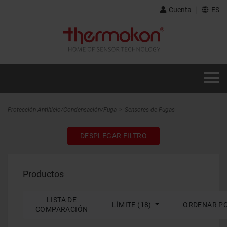
Cuenta
ES
Protección Antihielo/Condensación/Fuga
Sensores de Fugas
DESPLEGAR FILTRO
Productos
LISTA DE
LÍMITE (18)
ORDENAR P
COMPARACIÓN