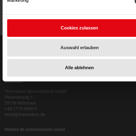
Marketing
Cookies zulassen
Auswahl erlauben
Legal
Aviso legal
Política de privacidad
Alle ablehnen
Dirección
Thermokon Sensortechnik GmbH
Platanenweg 1
35756 Mittenaar
+49 2778 6960-0
email@thermokon.de
Medios de comunicación social