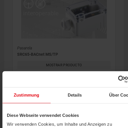
Pasarela
SRC65-BACnet MS/TP
MOSTRAR PRODUCTO
Zustimmung
Details
Über Coo
Diese Webseite verwendet Cookies
Wir verwenden Cookies, um Inhalte und Anzeigen zu