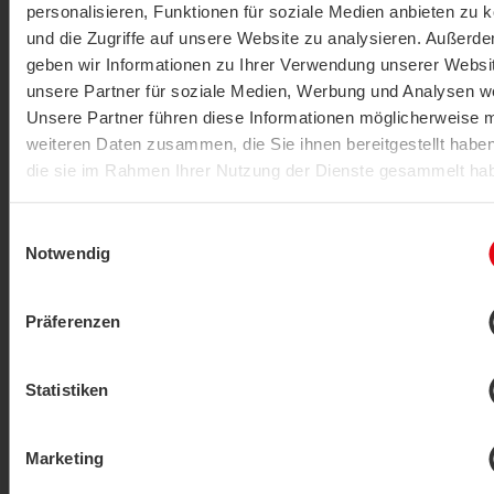
Actualmente no disponible
personalisieren, Funktionen für soziale Medien anbieten zu 
Pasarela
und die Zugriffe auf unsere Website zu analysieren. Außerd
STC-IoT
geben wir Informationen zu Ihrer Verwendung unserer Websi
unsere Partner für soziale Medien, Werbung und Analysen we
MOSTRAR PRODUCTO
Unsere Partner führen diese Informationen möglicherweise m
weiteren Daten zusammen, die Sie ihnen bereitgestellt habe
die sie im Rahmen Ihrer Nutzung der Dienste gesammelt ha
Datenschutzerklärung
|
Impressum
Einwilligungsauswahl
Notwendig
Präferenzen
Pasarela
STC-KNX
Statistiken
MOSTRAR PRODUCTO
Marketing