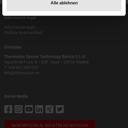
Alle ablehnen
Información legal
Información legal
Política de privacidad
Dirección
Thermokon Sensor Technology Ibérica S.L.U.
Agustín de Foxá, 4 – Edif. Aqua – 28036 Madrid
T. +34 621 006 027
info@thermokon.es
Social Media
SUSCRIPCIÓN AL BOLETÍN DE NOTICIAS