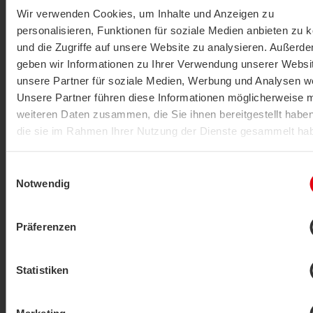
Wir verwenden Cookies, um Inhalte und Anzeigen zu
personalisieren, Funktionen für soziale Medien anbieten zu 
Actuador
und die Zugriffe auf unsere Website zu analysieren. Außerd
SAB+
geben wir Informationen zu Ihrer Verwendung unserer Websi
MOSTRAR PRODUCTO
unsere Partner für soziale Medien, Werbung und Analysen we
Unsere Partner führen diese Informationen möglicherweise m
weiteren Daten zusammen, die Sie ihnen bereitgestellt habe
die sie im Rahmen Ihrer Nutzung der Dienste gesammelt ha
Datenschutzerklärung
|
Impressum
Einwilligungsauswahl
Notwendig
Präferenzen
Actuador
SAB05
Statistiken
MOSTRAR PRODUCTO