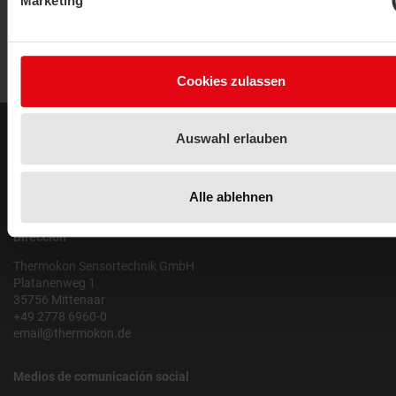
Marketing
Cookies zulassen
Auswahl erlauben
Legal
Aviso legal
Política de privacidad
Alle ablehnen
Dirección
Thermokon Sensortechnik GmbH
Platanenweg 1
35756 Mittenaar
+49 2778 6960-0
email@thermokon.de
Medios de comunicación social