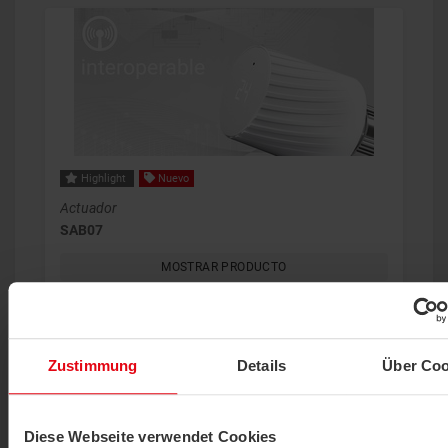
Highlight
Nuevo
Actuador
SAB07
MOSTRAR PRODUCTO
Zustimmung
Details
Über Coo
Diese Webseite verwendet Cookies