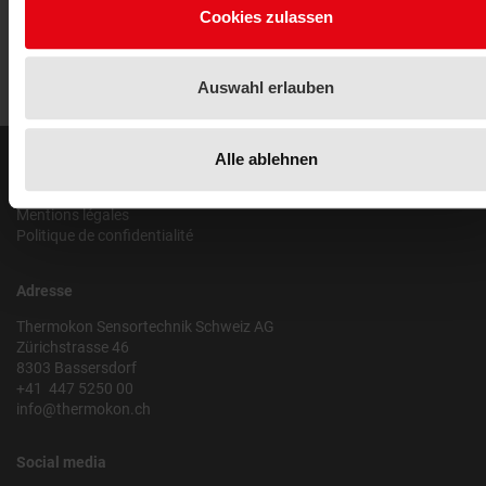
Cookies zulassen
Auswahl erlauben
Alle ablehnen
Mentions légales
Mentions légales
Politique de confidentialité
Adresse
Thermokon Sensortechnik Schweiz AG
Zürichstrasse 46
8303 Bassersdorf
+41 447 5250 00
info@thermokon.ch
Social media