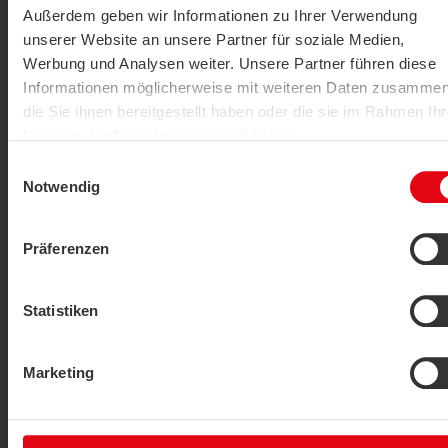
Außerdem geben wir Informationen zu Ihrer Verwendung
Détecteur de fuites
unserer Website an unsere Partner für soziale Medien,
LS02+ ext.
Werbung und Analysen weiter. Unsere Partner führen diese
Informationen möglicherweise mit weiteren Daten zusammen
AFFICHER LE PRODUIT
die Sie ihnen bereitgestellt haben oder die sie im Rahmen Ihr
Nutzung der Dienste gesammelt haben.
Einwilligungsauswahl
Datenschutzerklärung
|
Impressum
Notwendig
Präferenzen
Statistiken
Nouveau
Détecteur de fuites
LS02+ flex
Marketing
AFFICHER LE PRODUIT