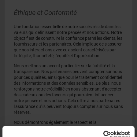
Éthique et Conformité
Une fondation essentielle de notre succès réside dans les
valeurs qui définissent notre pensée et nos actions. Notre
objectif est de construire la confiance parmi les clients, les
fournisseurs et les partenaires. Cela implique de s'assurer
que nos interactions avec eux soient caractérisées par
l'intégrité, l'honnêteté, l'équité et l'appréciation.
Nous mettons un accent particulier sur la fiabilité et la
transparence. Nos partenaires peuvent compter sur nous
pour ces qualités, ainsi que pour le traitement confidentiel
des informations et des données sensibles. De plus, nous
renforçons notre crédibilité en nous abstenant d'accepter
des cadeaux ou des faveurs qui pourraient influencer
notre pensée et nos actions. Cela offre à nos partenaires
l'assurance qu'ils peuvent toujours compter sur nous sans
réserves.
Nous démontrons également le respect et la
responsabilité envers les individus et les institutions de
notre environnement. Cette forme de responsabilité