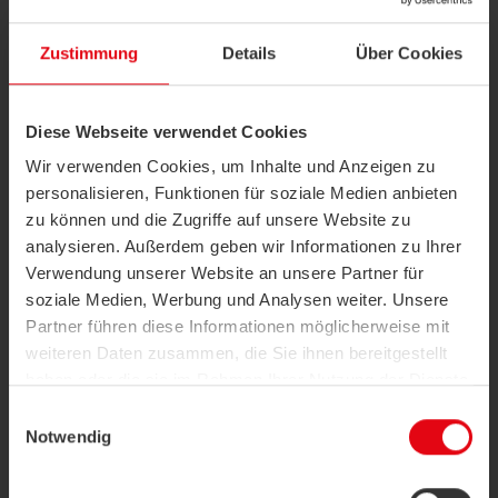
sociale d'entreprise est intégrée dans toutes nos décisions
commerciales.
Zustimmung
Details
Über Cookies
Promouvoir une culture de respect
Nous favorisons également une culture de collaboration
respectueuse avec nos employés et plaidons les uns pour
Diese Webseite verwendet Cookies
les autres. Nous respectons la dignité personnelle et les
Wir verwenden Cookies, um Inhalte und Anzeigen zu
droits de chaque individu, quel que soit leur origine,
croyance ou handicap potentiel. Afin d'améliorer
personalisieren, Funktionen für soziale Medien anbieten
continuellement nos produits et services, nous
zu können und die Zugriffe auf unsere Website zu
encourageons activement la participation dans nos
analysieren. Außerdem geben wir Informationen zu Ihrer
processus. Nous valorisons les opinions diverses, les
Verwendung unserer Website an unsere Partner für
approches orientées vers les solutions et un état d'esprit
ouvert, qui sont devenus des piliers importants de notre
soziale Medien, Werbung und Analysen weiter. Unsere
succès.
Partner führen diese Informationen möglicherweise mit
weiteren Daten zusammen, die Sie ihnen bereitgestellt
haben oder die sie im Rahmen Ihrer Nutzung der Dienste
gesammelt haben.
Einwilligungsauswahl
Notwendig
Datenschutzerklärung
|
Impressum