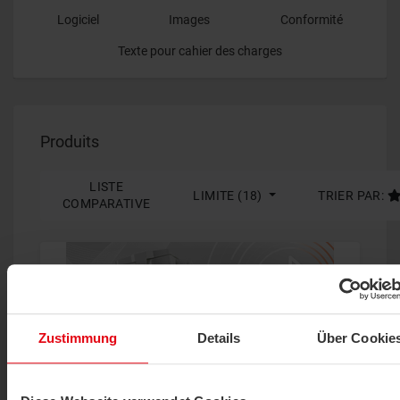
Logiciel
Images
Conformité
Texte pour cahier des charges
Produits
LISTE
LIMITE (18)
TRIER PAR:
COMPARATIVE
Zustimmung
Details
Über Cookie