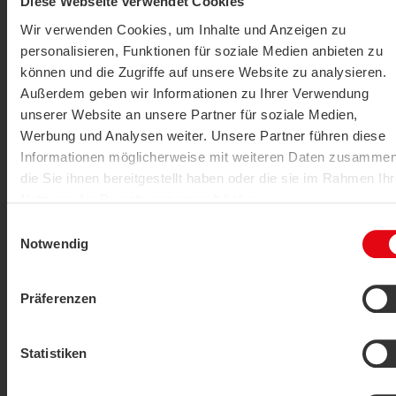
Diese Webseite verwendet Cookies
Capteur à visser, Capteur de gaine
SFK02+ FR passif
Wir verwenden Cookies, um Inhalte und Anzeigen zu
personalisieren, Funktionen für soziale Medien anbieten zu
AFFICHER L'ARTICLE
können und die Zugriffe auf unsere Website zu analysieren.
Außerdem geben wir Informationen zu Ihrer Verwendung
unserer Website an unsere Partner für soziale Medien,
Werbung und Analysen weiter. Unsere Partner führen diese
Informationen möglicherweise mit weiteren Daten zusammen
die Sie ihnen bereitgestellt haben oder die sie im Rahmen Ihr
Nutzung der Dienste gesammelt haben.
Einwilligungsauswahl
Datenschutzerklärung
|
Impressum
Notwendig
Capteur à visser, Capteur de gaine
SFK02+ FR actif
Präferenzen
AFFICHER L'ARTICLE
Statistiken