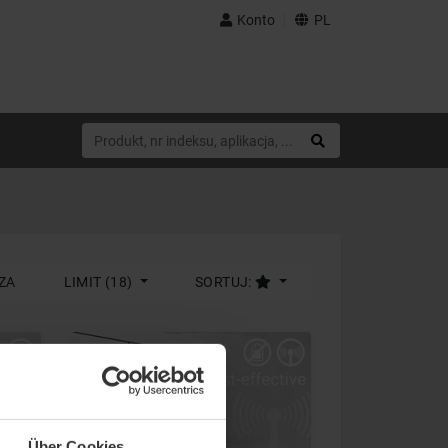
Konto
PL
ZA
LIMIT (18)
SORTUJ:
Über Cookies