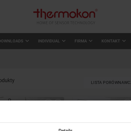
DOWNLOADS
INDIVIDUAL
FIRMA
KONTAKT
odukty
LISTA PORÓWNAWC
Details