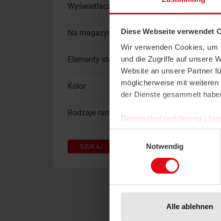
Wyświetlacz
Diese Webseite verwendet 
Na magazynie
Wir verwenden Cookies, um I
und die Zugriffe auf unsere 
Elementy sterujące
Website an unsere Partner fü
möglicherweise mit weiteren
Kolor
der Dienste gesammelt habe
Rodzaje ramek
Datenschutzerklärung
|
Im
Einwilligungsauswahl
Notwendig
SZUKAJ
RESETUJ
Alle ablehnen