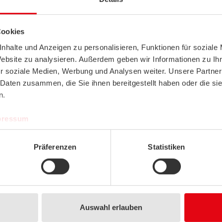
Przełącznik
Przełącznik
Radio Przełączniki Mini
Radio Przełączniki 55x55
Cookies
nhalte und Anzeigen zu personalisieren, Funktionen für soziale
POKAŻ PRODUKT
POKAŻ PRODUKT
Website zu analysieren. Außerdem geben wir Informationen zu I
r soziale Medien, Werbung und Analysen weiter. Unsere Partner
 Daten zusammen, die Sie ihnen bereitgestellt haben oder die s
n.
pressum
Präferenzen
Statistiken
Przełącznik
Przełącznik
Radio Przełączniki Jung LS 990
Nadajniki ręczny
POKAŻ PRODUKT
POKAŻ PRODUKT
Auswahl erlauben