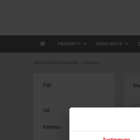
PRODUKTY
HIGHLIGHTS
Wejścia/Wyjścia/Sterowniki
Włączniki
Filtr
Pr
Cel
Interfejs
Zustimmung