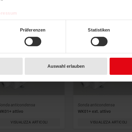
i tecnici
BIM
Istruzioni tecniche
Software
Imma
pressum
Präferenzen
Statistiken
odotti
LISTA DI
COMPARAZIONE
Auswahl erlauben
Sonda anticondensa
Sonda anticondensa
WK01+ attivo
WK01+ ext. attivo
VISUALIZZA ARTICOLI
VISUALIZZA ARTICOLI