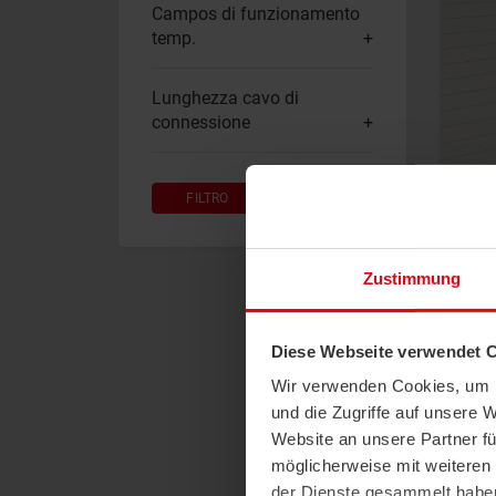
Campos di funzionamento
temp.
Lunghezza cavo di
connessione
FILTRO
RESET
Se
Zustimmung
W
Diese Webseite verwendet 
Mon
pri
Wir verwenden Cookies, um I
con
und die Zugriffe auf unsere 
raf
Website an unsere Partner fü
Nel
möglicherweise mit weiteren
der Dienste gesammelt habe