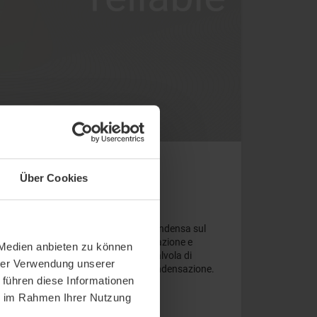
Über Cookies
ffreddamento. Il monitor registra la condensa sul
nica di valutazione. Con LED di segnalazione e
 Medien anbieten zu können
o per il collegamento in serie con la valvola di
hrer Verwendung unserer
di raffreddamento quando inizia la condensazione.
 führen diese Informationen
ie im Rahmen Ihrer Nutzung