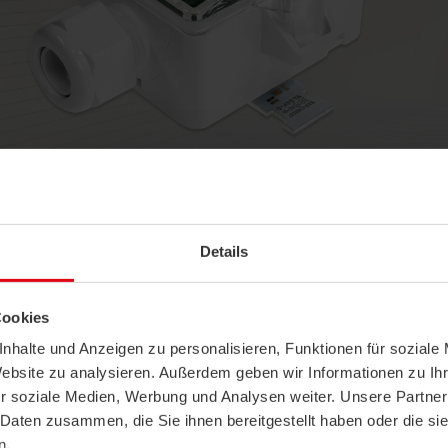
nsori di Condensa
Details
K01+
Cookies
itor di condensazione per il rilevamento della condensa sui soffitti di ra
sma di contatto (posteriore). L'apparecchio contiene il sensore e l'elettro
nhalte und Anzeigen zu personalisieren, Funktionen für soziale
tatto a relè per il collegamento ai sistemi di controllo e di visualizzazione 
Website zu analysieren. Außerdem geben wir Informationen zu I
freddamento, in modo da interrompere direttamente il flusso dell'acqua 
r soziale Medien, Werbung und Analysen weiter. Unsere Partner
la versione esterna il sensore è separato da un cavo di 2 m.
 Daten zusammen, die Sie ihnen bereitgestellt haben oder die s
n.