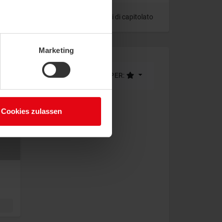
gini
Certificazione
Testi di capitolato
Marketing
LIMITE (36)
ORDINA PER:
Cookies zulassen