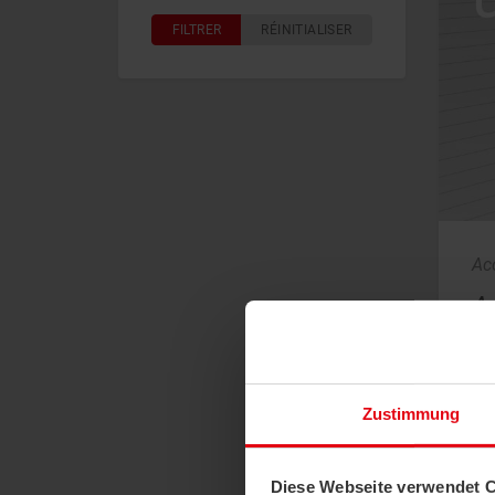
FILTRER
RÉINITIALISER
Ac
A
Dif
fab
pro
Zustimmung
Diese Webseite verwendet 
F