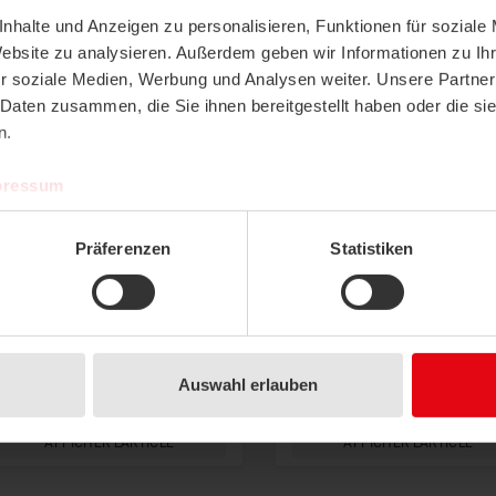
nhalte und Anzeigen zu personalisieren, Funktionen für soziale
Texte pour cahier des char
Website zu analysieren. Außerdem geben wir Informationen zu I
r soziale Medien, Werbung und Analysen weiter. Unsere Partner
 Daten zusammen, die Sie ihnen bereitgestellt haben oder die s
n.
oduits
LISTE COMPARATIVE
pressum
Präferenzen
Statistiken
Accessoires
Accessoires
Auswahl erlauben
Adaptateur valve Giacomini
Adaptateur valve Oventrop
AFFICHER L'ARTICLE
AFFICHER L'ARTICLE