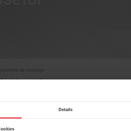
cessoires de montage
daptateurs valve
férents adaptateurs de vanne sont disponibles pour adapter les produits 
ricants. Autres modèles sur demande. Pour protéger l'actionneur de sou
posons un verrou de sécurité. Pour le SAB05, un dispositif anti-vol de la b
Details
Cookies
iches Techniques
BIM
Fiches Techniques