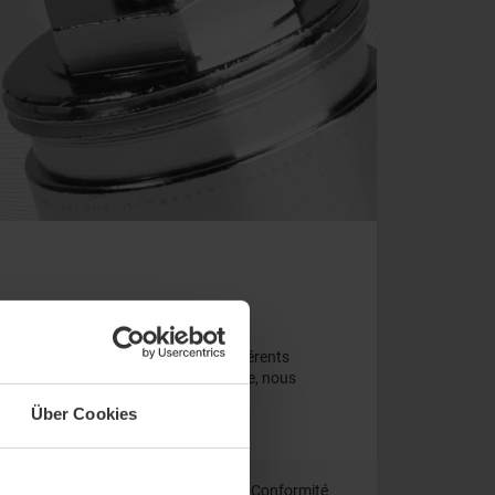
SAB+ et SAB05 à des robinets de différents
pape sans fil SAB contre le démontage, nous
atterie est disponible.
Über Cookies
Logiciel
Images
Conformité