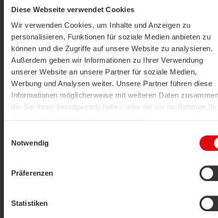
LISTE
LIMITE (72)
TRIER PAR:
Diese Webseite verwendet Cookies
COMPARATIVE
Wir verwenden Cookies, um Inhalte und Anzeigen zu
personalisieren, Funktionen für soziale Medien anbieten zu
können und die Zugriffe auf unsere Website zu analysieren.
Außerdem geben wir Informationen zu Ihrer Verwendung
unserer Website an unsere Partner für soziale Medien,
Werbung und Analysen weiter. Unsere Partner führen diese
Informationen möglicherweise mit weiteren Daten zusammen
die Sie ihnen bereitgestellt haben oder die sie im Rahmen Ihr
Nutzung der Dienste gesammelt haben.
Accessoires
Fils
Einwilligungsauswahl
Datenschutzerklärung
|
Impressum
Notwendig
AFFICHER L'ARTICLE
Präferenzen
Statistiken