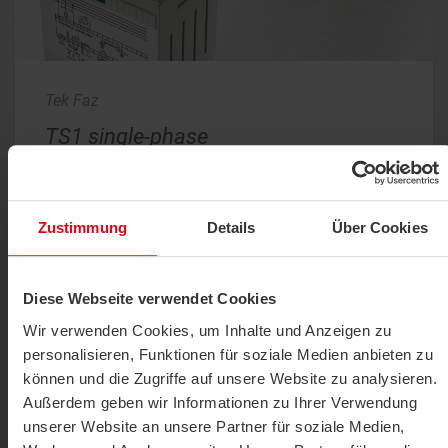
Tek Faz
TS1 single-phase
TS1 tek fazlı güç tristör kontrolörü, endüstriyel yük
uygulamalarının (örneğin fanlar, pompalar, lambalar,
ısıtma bobinleri, endüstriyel fırınlar) yükünü veya gücünü
Zustimmung
Details
Über Cookies
kontrol etmek için kullanılır. Sağlam ve kompakt tasarımı,
sorunsuz kurulum ve yüksek verimlilik derecesine sahip
aşınmasız bir kontrol sağlar.
Diese Webseite verwendet Cookies
Wir verwenden Cookies, um Inhalte und Anzeigen zu
personalisieren, Funktionen für soziale Medien anbieten zu
Technical data
BIM
Data sheets
Software
können und die Zugriffe auf unsere Website zu analysieren.
Images
Conformity
Tender texts
Außerdem geben wir Informationen zu Ihrer Verwendung
unserer Website an unsere Partner für soziale Medien,