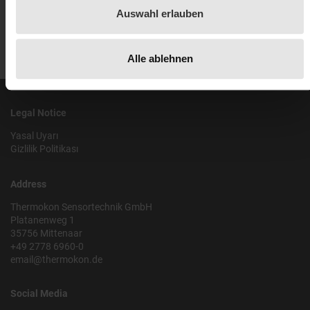
Auswahl erlauben
Alle ablehnen
Legal Notice
Yasal Uyarı
Gizlilik Politikası
Address
Thermokon Sensortechnik GmbH
Platanenweg 1
35756 Mittenaar
+49 2778 6960-0
email@thermokon.de
Social Media