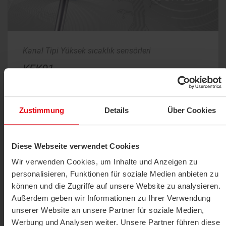
Kanal Tipi Yüksek sıcaklık sensörleri
KFK01
HVAC uygulamalarında (örn. besleme ve egzoz kanalları)
hava sıcaklığını ve diğer gazlı ortamları ölçmek için pasif
Zustimmung
Details
Über Cookies
kanal sensörü. Sensör, bir montaj flanşı aracılığıyla monte
edilebilir. Bir termovel ile birlikte, daldırma sıcaklık sensörü
olarak da kullanılabilir.
Diese Webseite verwendet Cookies
Wir verwenden Cookies, um Inhalte und Anzeigen zu
Technical data
BIM
Data sheets
Software
personalisieren, Funktionen für soziale Medien anbieten zu
können und die Zugriffe auf unsere Website zu analysieren.
Images
Conformity
Tender texts
Außerdem geben wir Informationen zu Ihrer Verwendung
unserer Website an unsere Partner für soziale Medien,
Werbung und Analysen weiter. Unsere Partner führen diese