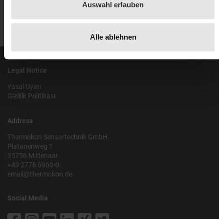
Auswahl erlauben
Alle ablehnen
Legal Notice
Yasal Uyarı
Gizlilik Politikası
Address
Thermokon Sensortechnik GmbH
Platanenweg 1
35756 Mittenaar
+49 2778 6960-0
email@thermokon.de
Social Media