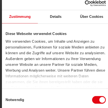
Zustimmung
Details
Über Cookies
Diese Webseite verwendet Cookies
Wir verwenden Cookies, um Inhalte und Anzeigen zu
Kanal tipi ortalama sensörü
personalisieren, Funktionen für soziale Medien anbieten zu
MWF+
können und die Zugriffe auf unsere Website zu analysieren.
Außerdem geben wir Informationen zu Ihrer Verwendung
SHOW PRODUCT
unserer Website an unsere Partner für soziale Medien,
Werbung und Analysen weiter. Unsere Partner führen diese
Informationen möglicherweise mit weiteren Daten
zusammen, die Sie ihnen bereitgestellt haben oder die sie
im Rahmen Ihrer Nutzung der Dienste gesammelt haben.
Einwilligungsauswahl
Datenschutzerklärung
|
Impressum
Notwendig