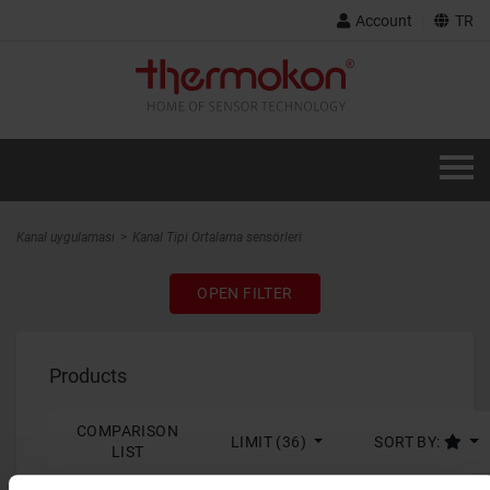
Account
TR
Kanal uygulaması
Kanal Tipi Ortalama sensörleri
OPEN FILTER
Products
COMPARISON
LIMIT (36)
SORT BY:
LIST