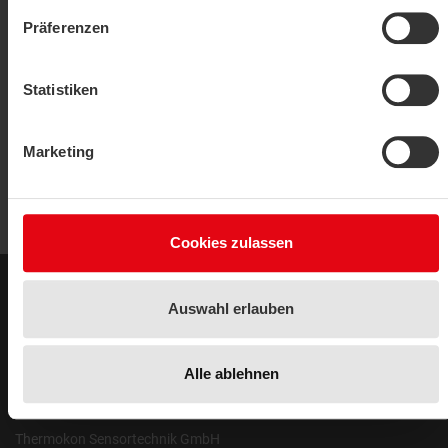
Präferenzen
Kanal tipi ortalama sensörü
MWF400+
Statistiken
SHOW PRODUCT
Marketing
Cookies zulassen
Legal Notice
Auswahl erlauben
Yasal Uyarı
Gizlilik Politikası
Alle ablehnen
Address
Thermokon Sensortechnik GmbH