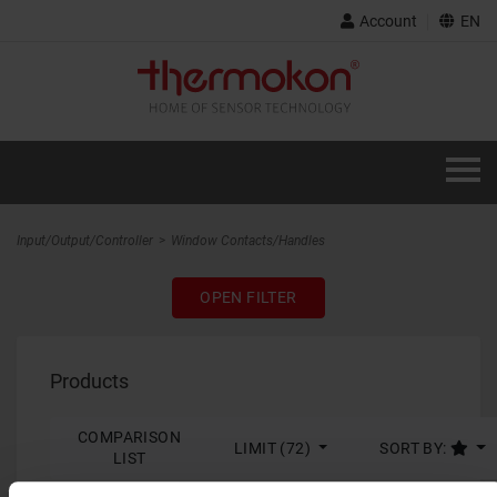
Account
EN
Input/Output/Controller
Window Contacts/Handles
OPEN FILTER
Products
COMPARISON
LIMIT (72)
SORT BY:
LIST