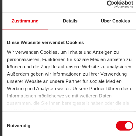
Zustimmung
Details
Über Cookies
Diese Webseite verwendet Cookies
Wir verwenden Cookies, um Inhalte und Anzeigen zu
Window contact
personalisieren, Funktionen für soziale Medien anbieten zu
SRG02
können und die Zugriffe auf unsere Website zu analysieren.
Außerdem geben wir Informationen zu Ihrer Verwendung
SHOW PRODUCT
unserer Website an unsere Partner für soziale Medien,
Werbung und Analysen weiter. Unsere Partner führen diese
Informationen möglicherweise mit weiteren Daten
zusammen, die Sie ihnen bereitgestellt haben oder die sie
im Rahmen Ihrer Nutzung der Dienste gesammelt haben.
Einwilligungsauswahl
Datenschutzerklärung
|
Impressum
Notwendig