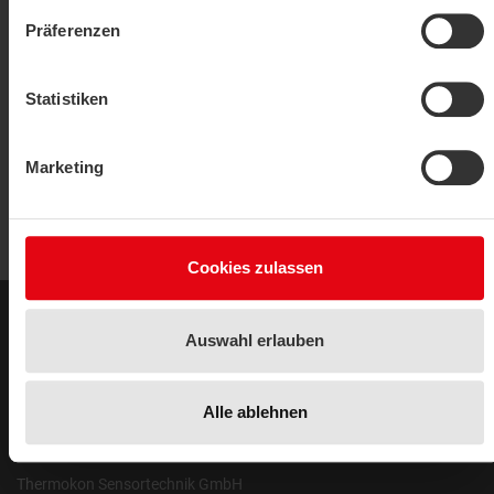
Präferenzen
Window contact
SRW03
Statistiken
SHOW PRODUCT
Marketing
Cookies zulassen
Legal Notice
Auswahl erlauben
Legal Notice
Privacy Policy
Alle ablehnen
Address
Thermokon Sensortechnik GmbH